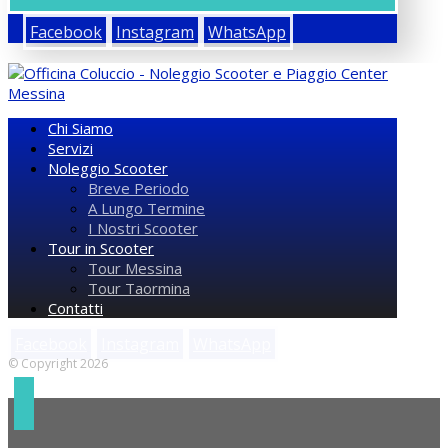
Facebook
Instagram
WhatsApp
Chi Siamo
Servizi
Noleggio Scooter
Breve Periodo
A Lungo Termine
I Nostri Scooter
Tour in Scooter
Tour Messina
Tour Taormina
Contatti
Facebook
Instagram
WhatsApp
© Copyright 2026