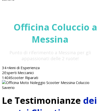
Affidati alla serietà
di
Officina Coluccio a
Messina
Punto di riferimento a Messina per gli
appassionati delle 2 ruote!
34
+
Anni di Esperienza
2
Esperti Meccanici
140
k
Scooter Riparati
Le Testimonianze
dei