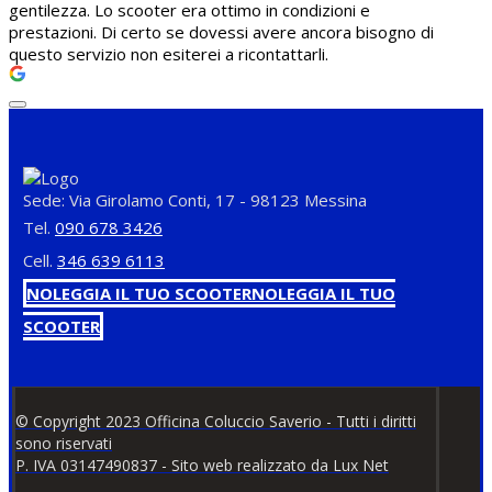
gentilezza. Lo scooter era ottimo in condizioni e
prestazioni. Di certo se dovessi avere ancora bisogno di
questo servizio non esiterei a ricontattarli.
Sede: Via Girolamo Conti, 17 - 98123 Messina
Tel.
090 678 3426
Cell.
346 639 6113
NOLEGGIA IL TUO SCOOTER
NOLEGGIA IL TUO
SCOOTER
© Copyright 2023 Officina Coluccio Saverio - Tutti i diritti
sono riservati
P. IVA 03147490837 - Sito web realizzato da Lux Net